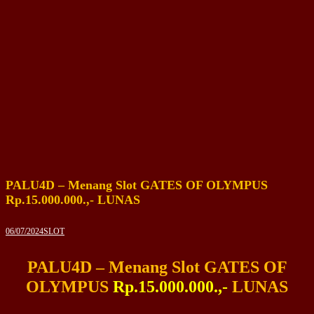
PALU4D – Menang Slot GATES OF OLYMPUS
Rp.15.000.000.,- LUNAS
06/07/2024
SLOT
PALU4D – Menang Slot GATES OF
OLYMPUS
Rp.15.000.000.,-
LUNAS