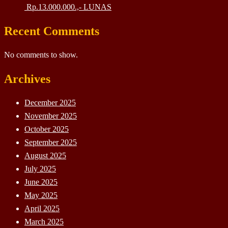
Rp.13.000.000.,- LUNAS
Recent Comments
No comments to show.
Archives
December 2025
November 2025
October 2025
September 2025
August 2025
July 2025
June 2025
May 2025
April 2025
March 2025