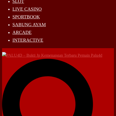
SLOT
LIVE CASINO
SPORTBOOK
SABUNG AYAM
ARCADE
INTERACTIVE
Search