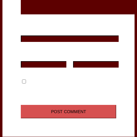
Name
*
Email
*
Website
Save my name, email, and website in this
browser for the next time I comment.