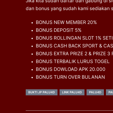
Jika kita sudah daftar dan gabung di si
dan bonus yang sudah kami sediakan se
BONUS NEW MEMBER 20%
BONUS DEPOSIT 5%
BONUS ROLLINGAN SLOT 1% SETI
BONUS CASH BACK SPORT & CAS
BONUS EXTRA PRIZE 2 & PRIZE 
BONUS TERBALIK LURUS TOGEL
BONUS DOWLOAD APK 20.000
BONUS TURN OVER BULANAN
BUKTI JP PALU4D
LINK PALU4D
PALU4D
PA