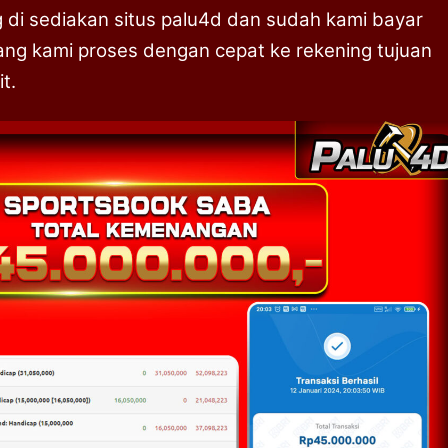
 di sediakan situs palu4d dan sudah kami bayar
yang kami proses dengan cepat ke rekening tujuan
t.