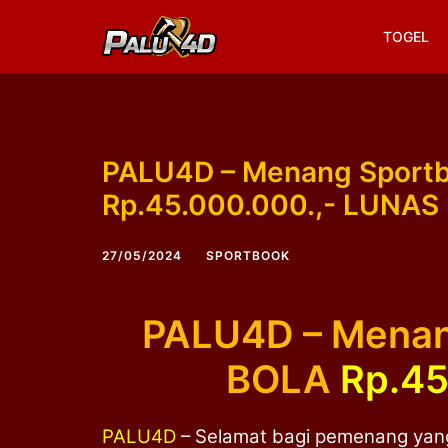
Skip
TOGEL
to
content
PALU4D – Menang Spor
Rp.45.000.000.,- LUNAS
27/05/2024
SPORTBOOK
PALU4D – Mena
BOLA
Rp.45
PALU4D
– Selamat bagi pemenang yang 