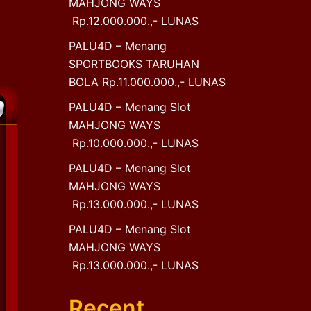
MAHJONG WAYS
Rp.12.000.000.,- LUNAS
PALU4D – Menang
SPORTBOOKS TARUHAN
BOLA Rp.11.000.000.,- LUNAS
PALU4D – Menang Slot
MAHJONG WAYS
Rp.10.000.000.,- LUNAS
PALU4D – Menang Slot
MAHJONG WAYS
Rp.13.000.000.,- LUNAS
PALU4D – Menang Slot
MAHJONG WAYS
Rp.13.000.000.,- LUNAS
Recent