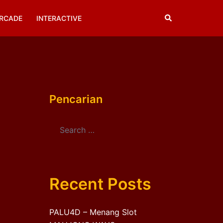
Search
RCADE
INTERACTIVE
Pencarian
Search
for:
Recent Posts
PALU4D – Menang Slot