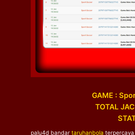
GAME : Spo
TOTAL JAC
STAT
palu4d bandar
taruhanbola
terpercaya