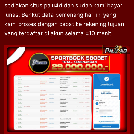
sediakan situs palu4d dan sudah kami bayar
lunas. Berikut data pemenang hari ini yang
kami proses dengan cepat ke rekening tujuan
yang terdaftar di akun selama ±10 menit.