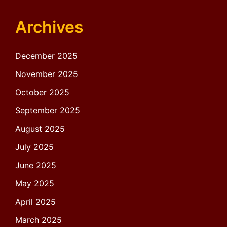
Archives
December 2025
November 2025
October 2025
September 2025
August 2025
July 2025
June 2025
May 2025
April 2025
March 2025