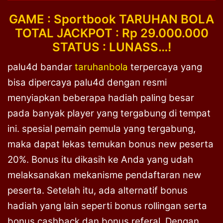
GAME : Sportbook TARUHAN BOLA
TOTAL JACKPOT : Rp 29.000.000
STATUS : LUNASS…!
palu4d bandar
taruhanbola
terpercaya yang
bisa dipercaya palu4d dengan resmi
menyiapkan beberapa hadiah paling besar
pada banyak player yang tergabung di tempat
ini. spesial pemain pemula yang tergabung,
maka dapat lekas temukan bonus new peserta
20%. Bonus itu dikasih ke Anda yang udah
melaksanakan mekanisme pendaftaran new
peserta. Setelah itu, ada alternatif bonus
hadiah yang lain seperti bonus rollingan serta
bonus cashback dan bonus referal. Dengan