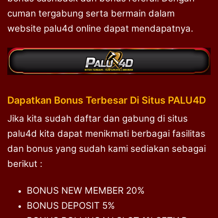
cuman tergabung serta bermain dalam
website palu4d online dapat mendapatnya.
Dapatkan Bonus Terbesar Di Situs PALU4D
Jika kita sudah daftar dan gabung di situs
palu4d kita dapat menikmati berbagai fasilitas
dan bonus yang sudah kami sediakan sebagai
berikut :
BONUS NEW MEMBER 20%
BONUS DEPOSIT 5%