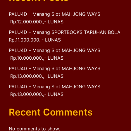
PALU4D – Menang Slot MAHJONG WAYS
Rp.12.000.000.,- LUNAS
PALU4D – Menang SPORTBOOKS TARUHAN BOLA
Rp.11.000.000.,- LUNAS
PALU4D – Menang Slot MAHJONG WAYS
Rp.10.000.000.,- LUNAS
PALU4D – Menang Slot MAHJONG WAYS
Rp.13.000.000.,- LUNAS
PALU4D – Menang Slot MAHJONG WAYS
Rp.13.000.000.,- LUNAS
Recent Comments
No comments to show.