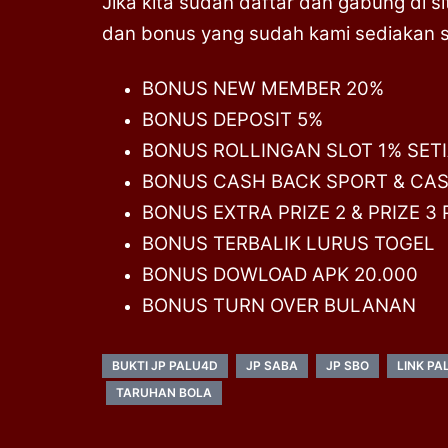
Jika kita sudah daftar dan gabung di si
dan bonus yang sudah kami sediakan se
BONUS NEW MEMBER 20%
BONUS DEPOSIT 5%
BONUS ROLLINGAN SLOT 1% SETI
BONUS CASH BACK SPORT & CAS
BONUS EXTRA PRIZE 2 & PRIZE 
BONUS TERBALIK LURUS TOGEL
BONUS DOWLOAD APK 20.000
BONUS TURN OVER BULANAN
BUKTI JP PALU4D
JP SABA
JP SBO
LINK PA
TARUHAN BOLA