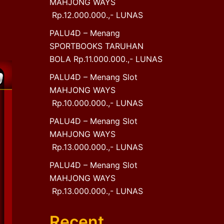
MAHJONG WAYS
Rp.12.000.000.,- LUNAS
PALU4D – Menang
SPORTBOOKS TARUHAN
BOLA Rp.11.000.000.,- LUNAS
PALU4D – Menang Slot
MAHJONG WAYS
Rp.10.000.000.,- LUNAS
PALU4D – Menang Slot
MAHJONG WAYS
Rp.13.000.000.,- LUNAS
PALU4D – Menang Slot
MAHJONG WAYS
Rp.13.000.000.,- LUNAS
Recent