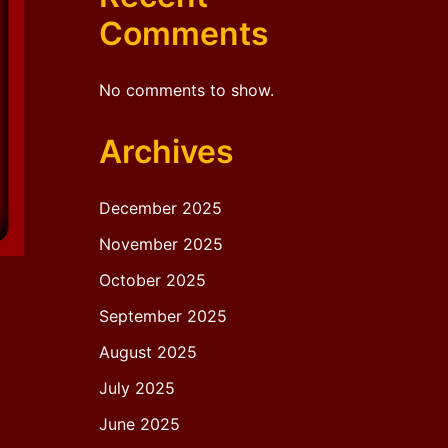
Comments
No comments to show.
Archives
December 2025
November 2025
October 2025
September 2025
August 2025
July 2025
June 2025