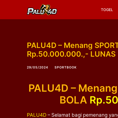
Skip
TOGEL
to
content
PALU4D – Menang SPO
Rp.50.000.000.,- LUNAS
29/05/2024
SPORTBOOK
PALU4D – Menan
BOLA
Rp.50
PALU4D
– Selamat bagi pemenang yang