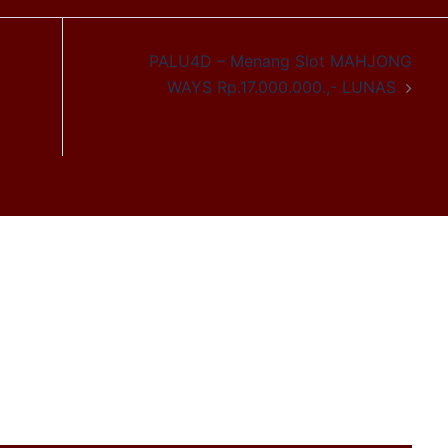
PALU4D – Menang Slot MAHJONG
WAYS Rp.17.000.000.,- LUNAS
hed.
Required fields are marked
*