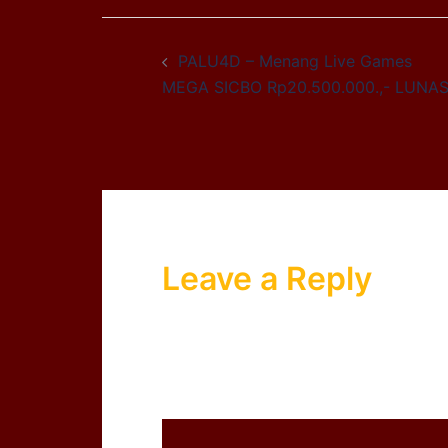
Post
PALU4D – Menang Live Games
navigation
MEGA SICBO Rp20.500.000.,- LUNA
Leave a Reply
Your email address will not be publis
Comment
*