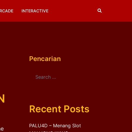
Search
RCADE
INTERACTIVE
Pencarian
Search
for:
N
Recent Posts
PALU4D – Menang Slot
me