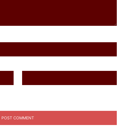
Website
n this browser for the next time I comment.