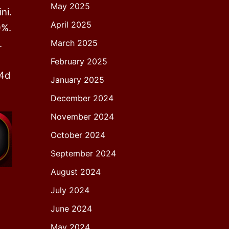
May 2025
ni.
April 2025
0%.
.
March 2025
February 2025
u4d
January 2025
December 2024
November 2024
October 2024
September 2024
August 2024
July 2024
June 2024
May 2024