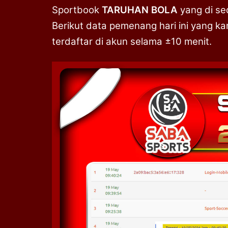
Sportbook
TARUHAN BOLA
yang di se
Berikut data pemenang hari ini yang k
terdaftar di akun selama ±10 menit.