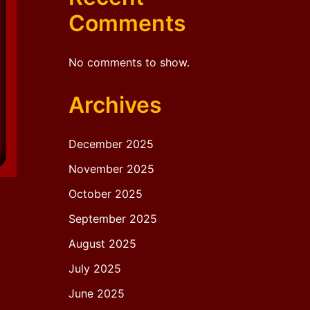
Comments
No comments to show.
Archives
December 2025
November 2025
October 2025
September 2025
August 2025
July 2025
June 2025