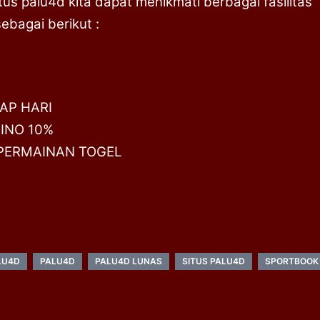
tus palu4d kita dapat menikmati berbagai fasilitas
bagai berikut :
AP HARI
INO 10%
3 PERMAINAN TOGEL
LU4D
PALU4D
PALU4D LUNAS
SITUS PALU4D
SPORTBOOK