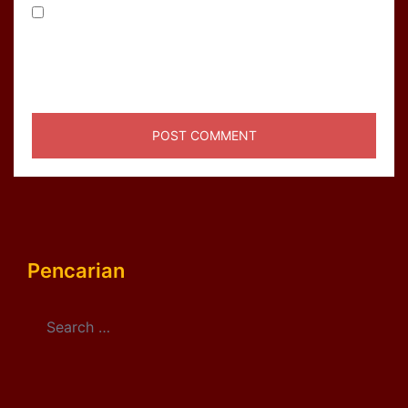
Save my name, email, and website in this browser
for the next time I comment.
Pencarian
Search
for: