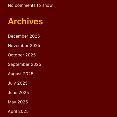
No comments to show.
Archives
December 2025
November 2025
October 2025
September 2025
August 2025
July 2025
June 2025
May 2025
April 2025