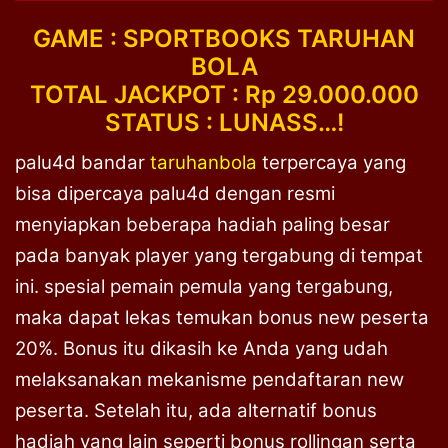
GAME : SPORTBOOKS TARUHAN
BOLA
TOTAL JACKPOT : Rp 29.000.000
STATUS : LUNASS…!
palu4d bandar
taruhanbola
terpercaya yang
bisa dipercaya palu4d dengan resmi
menyiapkan beberapa hadiah paling besar
pada banyak player yang tergabung di tempat
ini. spesial pemain pemula yang tergabung,
maka dapat lekas temukan bonus new peserta
20%. Bonus itu dikasih ke Anda yang udah
melaksanakan mekanisme pendaftaran new
peserta. Setelah itu, ada alternatif bonus
hadiah yang lain seperti bonus rollingan serta