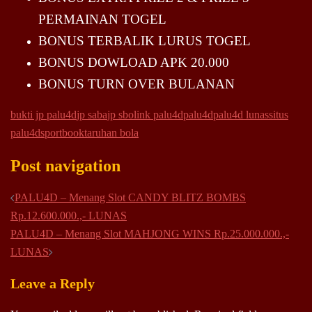
PERMAINAN TOGEL
BONUS TERBALIK LURUS TOGEL
BONUS DOWLOAD APK 20.000
BONUS TURN OVER BULANAN
bukti jp palu4d
jp saba
jp sbo
link palu4d
palu4d
palu4d lunas
situs
palu4d
sportbook
taruhan bola
Post navigation
PALU4D – Menang Slot CANDY BLITZ BOMBS
Rp.12.600.000.,- LUNAS
PALU4D – Menang Slot MAHJONG WINS Rp.25.000.000.,-
LUNAS
Leave a Reply