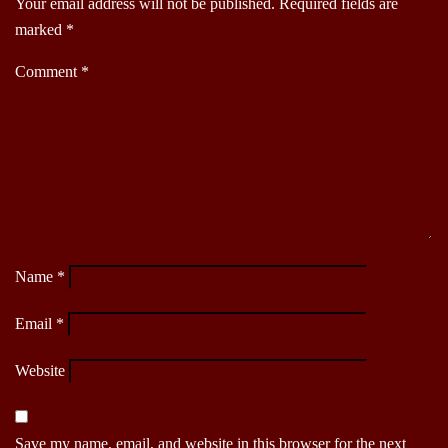
Your email address will not be published.
Required fields are
marked
*
Comment
*
Name
*
Email
*
Website
Save my name, email, and website in this browser for the next