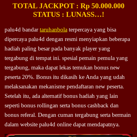
TOTAL JACKPOT : Rp 50.000.000
STATUS : LUNASS…!
palu4d bandar
taruhanbola
terpercaya yang bisa
dipercaya palu4d dengan resmi menyiapkan beberapa
hadiah paling besar pada banyak player yang
tergabung di tempat ini. spesial pemain pemula yang
tergabung, maka dapat lekas temukan bonus new
peserta 20%. Bonus itu dikasih ke Anda yang udah
melaksanakan mekanisme pendaftaran new peserta.
Setelah itu, ada alternatif bonus hadiah yang lain
seperti bonus rollingan serta bonus cashback dan
bonus referal. Dengan cuman tergabung serta bermain
dalam website palu4d online dapat mendapatnya.