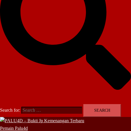
Search for: