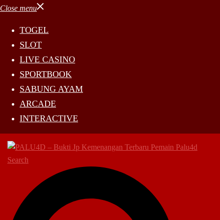
Close menu
TOGEL
SLOT
LIVE CASINO
SPORTBOOK
SABUNG AYAM
ARCADE
INTERACTIVE
Search