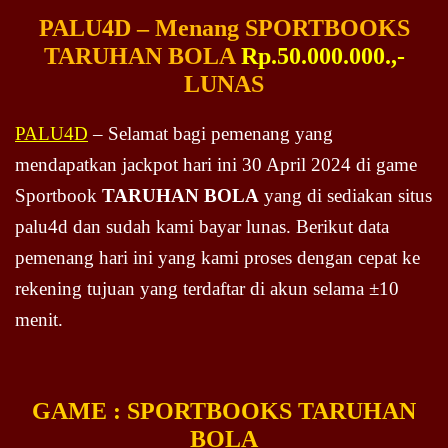
PALU4D – Menang SPORTBOOKS
TARUHAN BOLA
Rp.50.000.000.,-
LUNAS
PALU4D
– Selamat bagi pemenang yang
mendapatkan jackpot hari ini 30 April 2024 di game
Sportbook
TARUHAN BOLA
yang di sediakan situs
palu4d dan sudah kami bayar lunas. Berikut data
pemenang hari ini yang kami proses dengan cepat ke
rekening tujuan yang terdaftar di akun selama ±10
menit.
GAME : SPORTBOOKS TARUHAN
BOLA