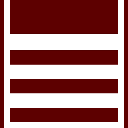
Name
*
Email
*
Website