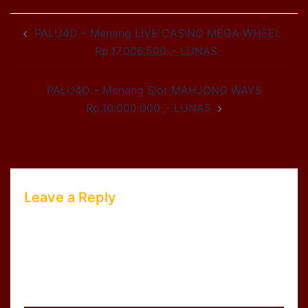
Post
PALU4D – Menang LIVE CASINO MEGA WHEEL
navigation
Rp.17.006.500.,- LUNAS
PALU4D – Menang Slot MAHJONG WAYS
Rp.10.000.000.,- LUNAS
Leave a Reply
Your email address will not be published.
Required fields are marked
*
Comment
*