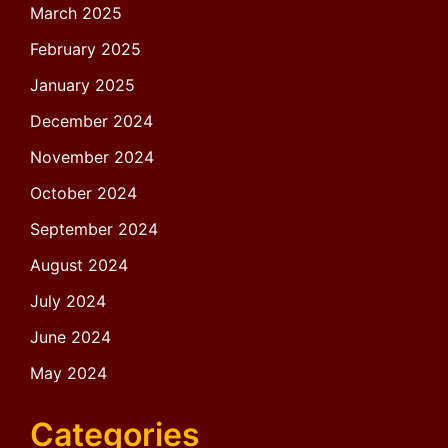
March 2025
February 2025
January 2025
December 2024
November 2024
October 2024
September 2024
August 2024
July 2024
June 2024
May 2024
Categories