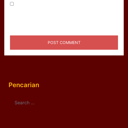
Save my name, email, and website in this browser
for the next time I comment.
Pencarian
Search
for: