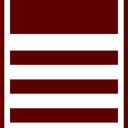
Name
*
Email
*
Website