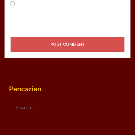
Save my name, email, and website in this browser
for the next time I comment.
Pencarian
Search
for: