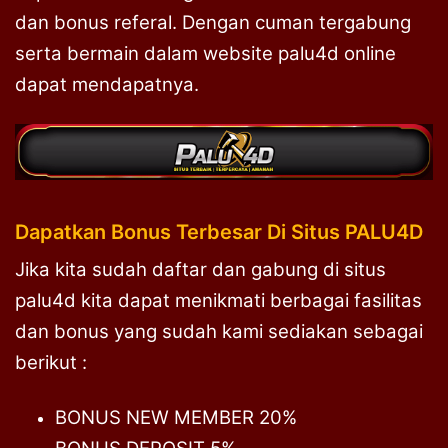
dan bonus referal. Dengan cuman tergabung
serta bermain dalam website palu4d online
dapat mendapatnya.
Dapatkan Bonus Terbesar Di Situs PALU4D
Jika kita sudah daftar dan gabung di situs
palu4d kita dapat menikmati berbagai fasilitas
dan bonus yang sudah kami sediakan sebagai
berikut :
BONUS NEW MEMBER 20%