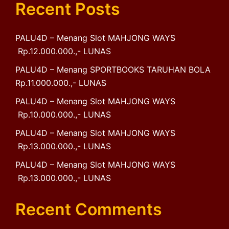
Recent Posts
PALU4D – Menang Slot MAHJONG WAYS
Rp.12.000.000.,- LUNAS
PALU4D – Menang SPORTBOOKS TARUHAN BOLA
Rp.11.000.000.,- LUNAS
PALU4D – Menang Slot MAHJONG WAYS
Rp.10.000.000.,- LUNAS
PALU4D – Menang Slot MAHJONG WAYS
Rp.13.000.000.,- LUNAS
PALU4D – Menang Slot MAHJONG WAYS
Rp.13.000.000.,- LUNAS
Recent Comments