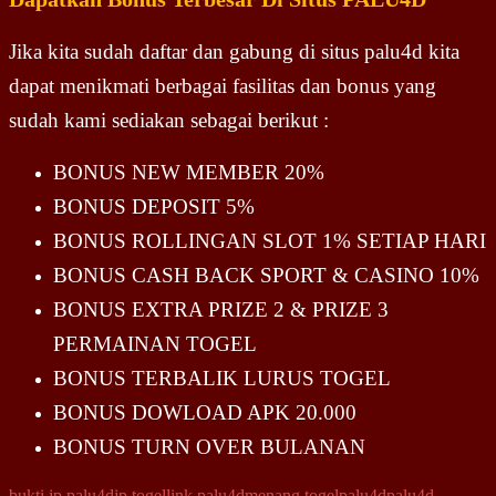
Jika kita sudah daftar dan gabung di situs palu4d kita
dapat menikmati berbagai fasilitas dan bonus yang
sudah kami sediakan sebagai berikut :
BONUS NEW MEMBER 20%
BONUS DEPOSIT 5%
BONUS ROLLINGAN SLOT 1% SETIAP HARI
BONUS CASH BACK SPORT & CASINO 10%
BONUS EXTRA PRIZE 2 & PRIZE 3
PERMAINAN TOGEL
BONUS TERBALIK LURUS TOGEL
BONUS DOWLOAD APK 20.000
BONUS TURN OVER BULANAN
bukti jp palu4d
jp togel
link palu4d
menang togel
palu4d
palu4d