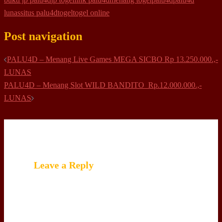
lunas
situs palu4d
togel
togel online
Post navigation
PALU4D – Menang Live Games MEGA SICBO Rp 13.250.000.,-
LUNAS
PALU4D – Menang Slot WILD BANDITO Rp.12.000.000.,-
LUNAS
Leave a Reply
Your email address will not be published.
Required fields are marked
*