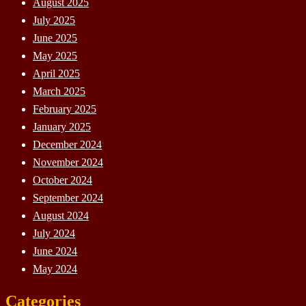
August 2025
July 2025
June 2025
May 2025
April 2025
March 2025
February 2025
January 2025
December 2024
November 2024
October 2024
September 2024
August 2024
July 2024
June 2024
May 2024
Categories