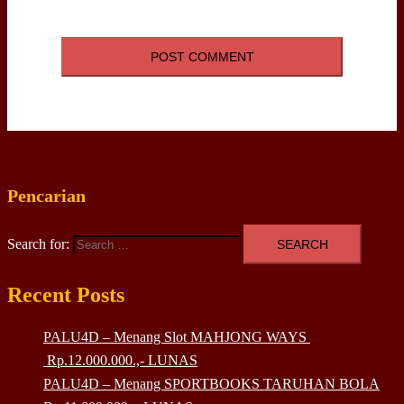
Pencarian
Search for:
Recent Posts
PALU4D – Menang Slot MAHJONG WAYS
Rp.12.000.000.,- LUNAS
PALU4D – Menang SPORTBOOKS TARUHAN BOLA