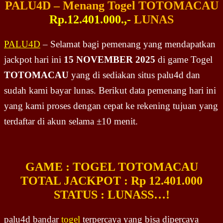
PALU4D – Menang Togel TOTOMACAU
Rp.12.401.000.,-
LUNAS
PALU4D
– Selamat bagi pemenang yang mendapatkan
jackpot hari ini
15 NOVEMBER 2025
di game Togel
TOTOMACAU
yang di sediakan situs palu4d dan
sudah kami bayar lunas. Berikut data pemenang hari ini
yang kami proses dengan cepat ke rekening tujuan yang
terdaftar di akun selama ±10 menit.
GAME : TOGEL TOTOMACAU
TOTAL JACKPOT : Rp 12.401.000
STATUS : LUNASS…!
palu4d bandar
togel
terpercaya yang bisa dipercaya