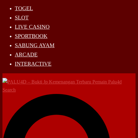
TOGEL
SLOT
LIVE CASINO
SPORTBOOK
SABUNG AYAM
ARCADE
INTERACTIVE
Search